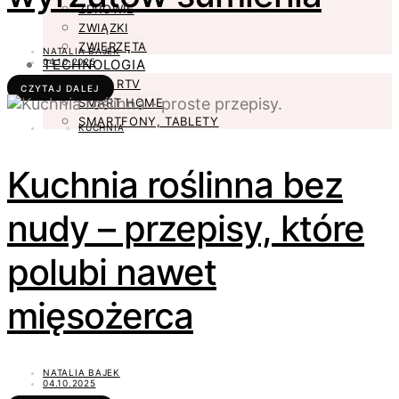
ZDROWIE
ZWIĄZKI
ZWIERZĘTA
NATALIA BAJEK
TECHNOLOGIA
04.10.2025
AGD I RTV
CZYTAJ DALEJ
SMART HOME
SMARTFONY, TABLETY
KUCHNIA
Kuchnia roślinna bez
nudy – przepisy, które
polubi nawet
mięsożerca
NATALIA BAJEK
04.10.2025