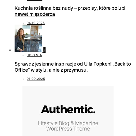
Kuchnia roślinna bez nudy – przepisy, które polubi
nawet mięsożerca
04.10.2025
3
UBRANIA
Sprawdź jesienne inspiracje od Ulla Popken! „Back to
Office” w stylu, a nie z przymusu.
01.09.2025