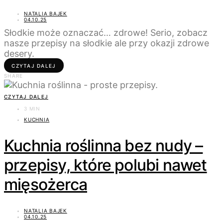
NATALIA BAJEK
04.10.25
Słodkie może oznaczać… zdrowe! Serio, zobacz
nasze przepisy na słodkie ale przy okazji zdrowe
desery.
CZYTAJ DALEJ
SHARE
CZYTAJ DALEJ
3 MIN
KUCHNIA
Kuchnia roślinna bez nudy –
przepisy, które polubi nawet
mięsożerca
NATALIA BAJEK
04.10.25