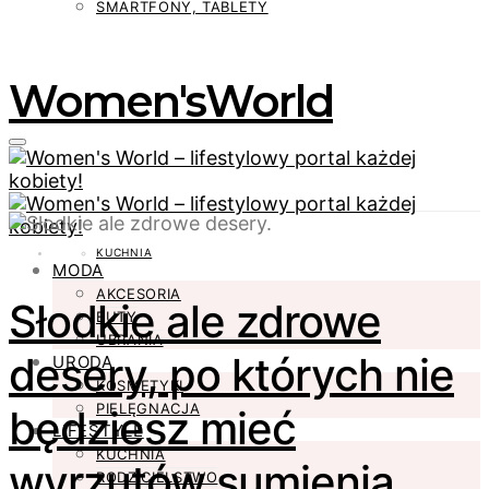
SMARTFONY, TABLETY
Women'sWorld
KUCHNIA
MODA
AKCESORIA
Słodkie ale zdrowe
BUTY
UBRANIA
desery, po których nie
URODA
KOSMETYKI
PIELĘGNACJA
będziesz mieć
LIFESTYLE
KUCHNIA
wyrzutów sumienia
RODZICIELSTWO