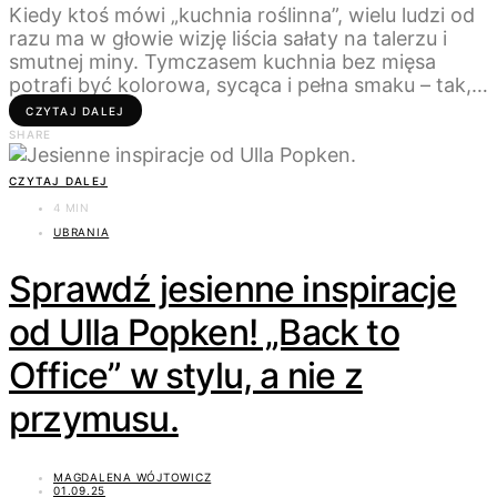
Kiedy ktoś mówi „kuchnia roślinna”, wielu ludzi od
razu ma w głowie wizję liścia sałaty na talerzu i
smutnej miny. Tymczasem kuchnia bez mięsa
potrafi być kolorowa, sycąca i pełna smaku – tak,…
CZYTAJ DALEJ
SHARE
CZYTAJ DALEJ
4 MIN
UBRANIA
Sprawdź jesienne inspiracje
od Ulla Popken! „Back to
Office” w stylu, a nie z
przymusu.
MAGDALENA WÓJTOWICZ
01.09.25