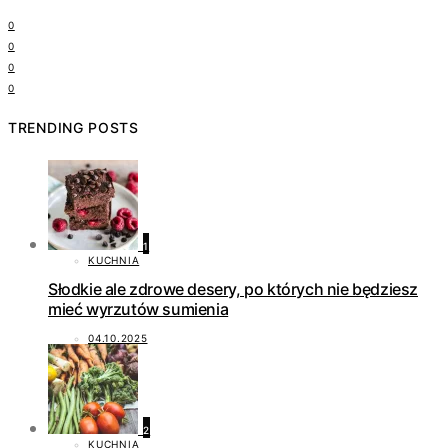
0
0
0
0
TRENDING POSTS
1
KUCHNIA
Słodkie ale zdrowe desery, po których nie będziesz
mieć wyrzutów sumienia
04.10.2025
2
KUCHNIA